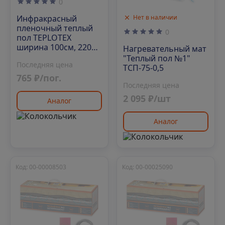
0
Инфракрасный
Нет в наличии
пленочный теплый
0
пол TEPLOTEX
ширина 100см, 220
Нагревательный мат
Вт/м2 (100 м/рул)
"Теплый пол №1"
Последняя цена
ТСП-75-0,5
765 ₽/пог.
Последняя цена
2 095 ₽/шт
Аналог
Аналог
Код: 00-00008503
Код: 00-00025090