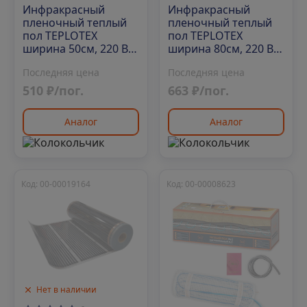
Инфракрасный
Инфракрасный
пленочный теплый
пленочный теплый
пол TEPLOTEX
пол TEPLOTEX
ширина 50см, 220 Вт/
ширина 80см, 220 Вт/
м2 (150 м/рул)
м2 (100 м/рул)
Последняя цена
Последняя цена
510 ₽/пог.
663 ₽/пог.
Аналог
Аналог
Код: 00-00019164
Код: 00-00008623
Нет в наличии