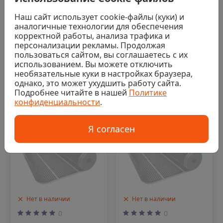
пленочный теплый
пол QTerm, ширина
Инфракрасный
Наш сайт использует cookie-файлы (куки) и
50см, 220 Вт/м2 (140
пленочный теплый
аналогичные технологии для обеспечения
м/рул)
пол AlfaFilm FT-305,
корректной работы, анализа трафика и
Последняя цена
150 м
персонализации рекламы. Продолжая
510 ₽/пог.
пользоваться сайтом, вы соглашаетесь с их
Цена по запросу
использованием. Вы можете отключить
необязательные куки в настройках браузера,
Аналог
однако, это может ухудшить работу сайта.
Заказать
Подробнее читайте в нашей
Политике
конфиденциальности
.
Код: 00-00019677
Код: 00-00024384
Я согласен
Нет в наличии
Нет в наличии
0
0