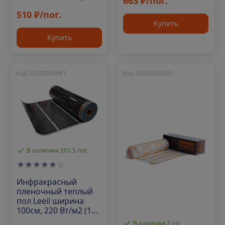
663 ₽/пог.
м/рул)
510 ₽/пог.
Купить
Купить
Код: 00-00006981
Код: 00-00005905
В наличии 201.5 пог.
0
Инфракрасный
пленочный теплый
пол Leeil ширина
100см, 220 Вт/м2 (100
м/рул)
В наличии 2 шт