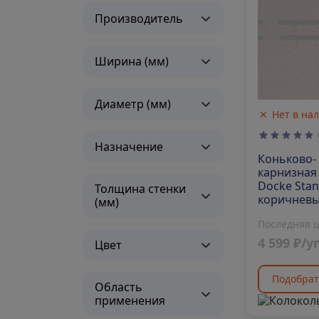
Производитель
Ширина (мм)
Диаметр (мм)
Нет в на
Назначение
Коньково-
карнизная
Docke Stan
Толщина стенки
коричнев
(мм)
Последняя 
4 599 ₽/у
Цвет
Подобрат
Область
применения