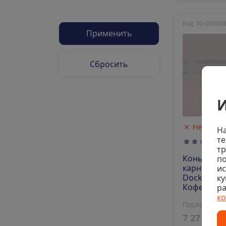
Код: 00-00008
Применить
Сбросить
И
Нет в на
На
те
тр
Коньково-
по
карнизная
и
Docke Pre
ку
Кофе
ра
к
Последняя 
7 271 ₽/у