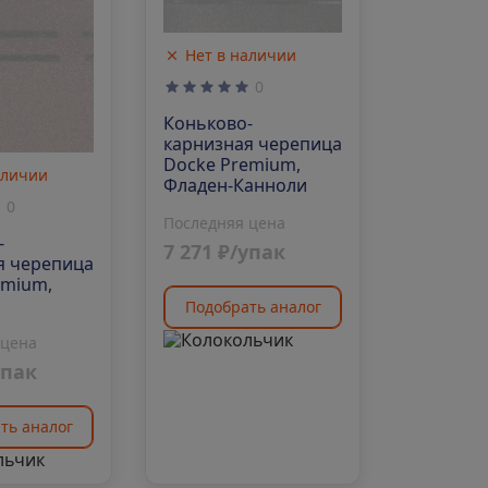
Нет в наличии
0
Коньково-
карнизная черепица
Docke Premium,
аличии
Фладен-Канноли
0
Последняя цена
-
7 271 ₽/упак
я черепица
emium,
Подобрать аналог
 цена
упак
ть аналог