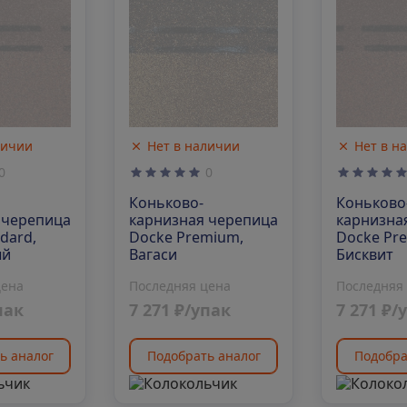
личии
Нет в наличии
Нет в н
0
0
Коньково-
Коньково
 черепица
карнизная черепица
карнизна
dard,
Docke Premium,
Docke Pr
ый
Вагаси
Бисквит
цена
Последняя цена
Последняя
пак
7 271 ₽/упак
7 271 ₽/
ь аналог
Подобрать аналог
Подобра