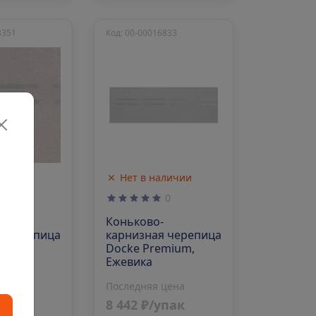
8351
Код: 00-00016833
аличии
Нет в наличии
0
0
-
Коньково-
я черепица
карнизная черепица
emium,
Docke Premium,
Ежевика
 цена
Последняя цена
упак
8 442 ₽/упак