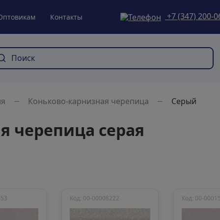
+7 (347) 200-0
Оптовикам
Контакты
ля
Коньково-карнизная черепица
Серый
я черепица серая
053
Код: 00-00008222
Код: 00-0001