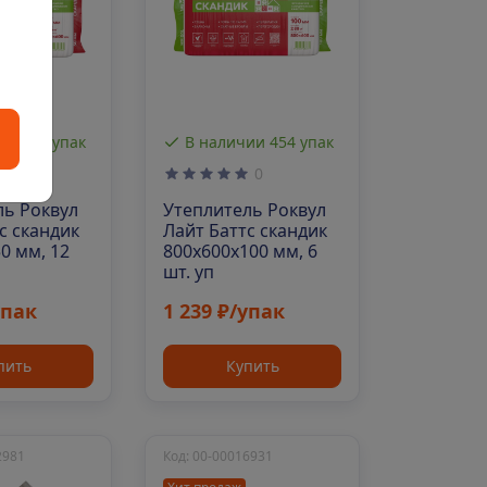
ии 329 упак
В наличии 454 упак
0
0
ль Роквул
Утеплитель Роквул
с скандик
Лайт Баттс скандик
0 мм, 12
800х600х100 мм, 6
шт. уп
упак
1 239 ₽/упак
пить
Купить
2981
Код: 00-00016931