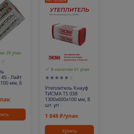
Хит продаж
ии 29 упак
0
В наличии 61 упак
ль
45 - Лайт
0
100 мм, 6
Утеплитель Кнауф
ТИСМА TS 038
упак
1300х600х100 мм, 8
шт. уп
пить
1 848 ₽/упак
Купить