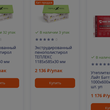
Хит продаж
и 32 упак
В наличии 3 упак
3
0
ованный
Экструдированный
тирол
пенополистирол
ТЕПЛЕКС
В налич
50 мм
1185х585х30 мм
пак
2 136 ₽/упак
Утеплите
Лайт Батт
1000х600х
ить
Купить
шт. уп
1 176 ₽/
Ку