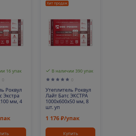
Хит продаж
В нали
Утеплит
Каркасн
конструкции 
ии 16 упак
В наличии 390 упак
1300х610
шт. уп
0
0
Цена п
ль Роквул
Утеплитель Роквул
с Экстра
Лайт Батс ЭКСТРА
За
100 мм, 4
1000х600х50 мм, 8
шт. уп
упак
1 176 ₽/упак
пить
Купить