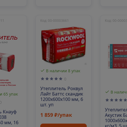
011
Код: 00-00003661
Код: 00-0000
В наличии 8 упак
0
Утеплитель Роквул
В налич
Лайт Баттс скандик
и 65 упак
1200х600х100 мм, 6
0
шт. уп
Утеплите
ь Кнауф
1 859 ₽/упак
Акустик Б
038
1000х600х
0 мм, 16
кг/м3, 5 ш