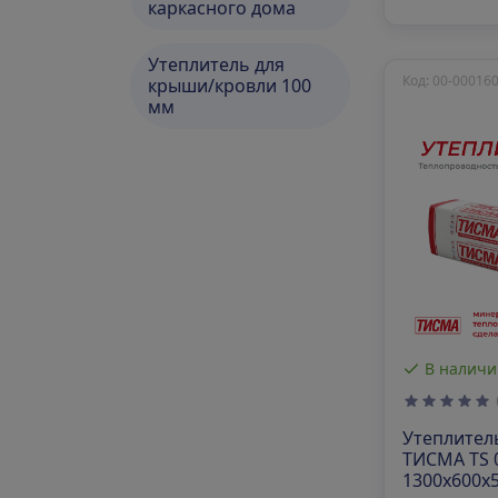
каркасного дома
Утеплитель для
Код: 00-00016
крыши/кровли 100
мм
В наличи
Утеплител
ТИСМА TS 
1300х600х5