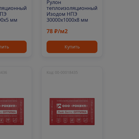
Рулон
ляционный
теплоизоляционный
НПЭ
Изодом НПЭ
00х5 мм
30000х1000х8 мм
78 ₽/м2
пить
Купить
8436
Код: 00-00018435