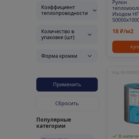
Рулон
Коэффициент
теплоизо
теплопроводности
Изодом Н
50000х100
18 ₽/м2
Количество в
упаковке (шт)
Куп
Форма кромки
Код: 00-00000
Применить
Сбросить
Популярные
категории
В наличи