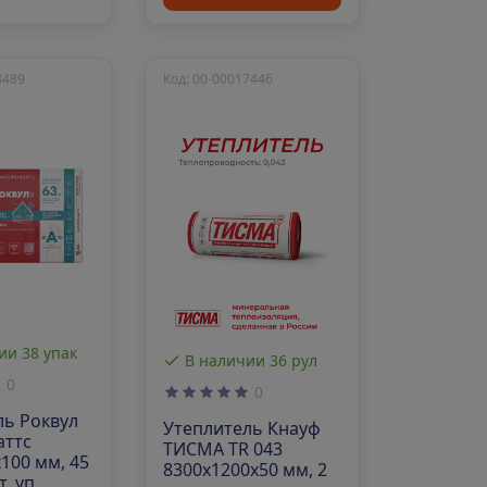
3489
Код: 00-00017446
ии 38 упак
В наличии 36 рул
0
0
ль Роквул
Утеплитель Кнауф
аттс
ТИСМА TR 043
100 мм, 45
8300х1200х50 мм, 2
т. уп