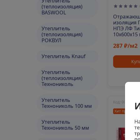
Утеплитель
(теплоизоляция)
BASWOOL
Отражающ
изоляция 
Утеплитель
НПЭ ЛФ Ти
(теплоизоляция)
10х600х15 
РОКВУЛ
уп
287 ₽/м2
Утеплитель Knauf
Куп
Утеплитель
(теплоизоляция)
Технониколь
Утеплитель
Код: 00-00005
И
Технониколь 100 мм
Хит продаж
На
Утеплитель
те
Технониколь 50 мм
тр
по