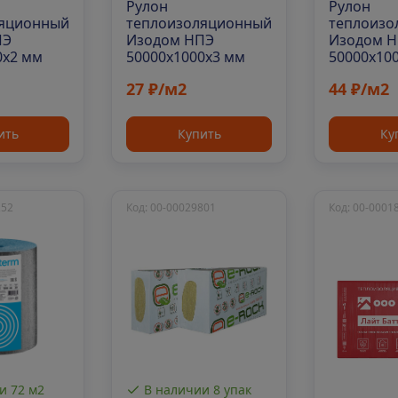
Рулон
Рулон
ляционный
теплоизоляционный
теплоизо
ПЭ
Изодом НПЭ
Изодом 
0х2 мм
50000х1000х3 мм
50000х10
27 ₽/м2
44 ₽/м2
ить
Купить
Ку
252
Код: 00-00029801
Код: 00-0001
и 72 м2
В наличии 8 упак