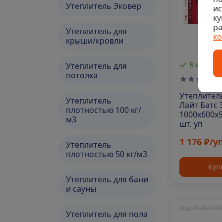
Утеплитель Эковер
и
ку
ра
Утеплитель для
к
крыши/кровли
В наличи
Утеплитель для
потолка
Утеплител
Утеплитель
Лайт Батс
плотностью 100 кг/
1000х600х5
м3
шт. уп
1 176 ₽/у
Утеплитель
плотностью 50 кг/м3
Куп
Утеплитель для бани
и сауны
Код: 00-00024
Утеплитель для пола