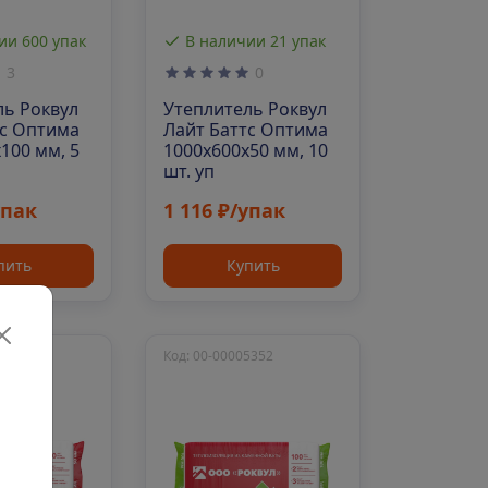
ии 600 упак
В наличии 21 упак
3
0
ль Роквул
Утеплитель Роквул
тс Оптима
Лайт Баттс Оптима
100 мм, 5
1000х600х50 мм, 10
шт. уп
упак
1 116 ₽/упак
пить
Купить
2128
Код: 00-00005352