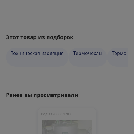
Этот товар из подборок
Техническая изоляция
Термочехлы
Термочех
Ранее вы просматривали
Код: 00-00014282