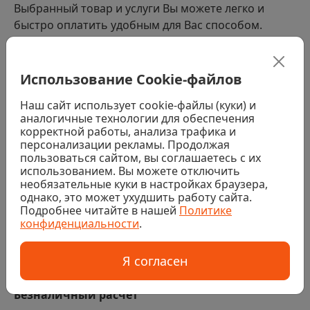
Выбранный товар и услуги Вы можете легко и
быстро оплатить удобным для Вас способом.
Способы оплаты
Использование Cookie-файлов
Наличными водителю-экспедитору. При получении
Наш сайт использует cookie-файлы (куки) и
заказа (за исключением заказов с товарами,
аналогичные технологии для обеспечения
требующими услуг колеровки, распила или резки)
корректной работы, анализа трафика и
персонализации рекламы. Продолжая
Банковской картой водителю-экспедитору. При
получении заказа (за исключением заказов с
пользоваться сайтом, вы соглашаетесь с их
товарами, требующими услуг колеровки, распила или
использованием. Вы можете отключить
резки)
необязательные куки в настройках браузера,
однако, это может ухудшить работу сайта.
Наличными или банковской картой в магазине. При
Подробнее читайте в нашей
Политике
получении заказа (за исключением заказов с
конфиденциальности
.
товарами, требующими услуг колеровки, распила или
резки)
Я согласен
Банковской картой на сайте
Безналичный расчет