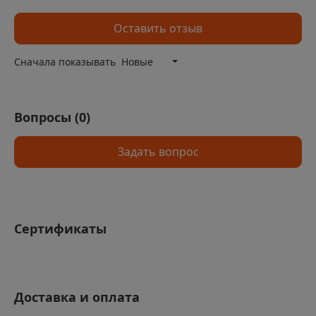
обслуживания
Оставить отзыв
Устойчивость к воздействию высоких температур и
агрессивных сред
Сначала показывать
Новые
Снижение теплопотерь и повышение
энергоэффективности
Долговечность и надежность в эксплуатации
Вопросы (
0
)
Задать вопрос
Сертификаты
Доставка и оплата