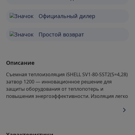
Официальный дилер
Простой возврат
Описание
Съемная теплоизоляция iSHELL SV1-80-SST2(S=4,28)
затвор 1200 — инновационное решение для
защиты оборудования от теплопотерь и
повышения энергоэффективности. Изоляция легко
монтируется и демонтируется, что позволяет
удобно обслуживать оборудование. Идеальна для
применения на объектах, требующих
оперативного доступа к механизмам и
регулярного техобслуживания.
Характеристики