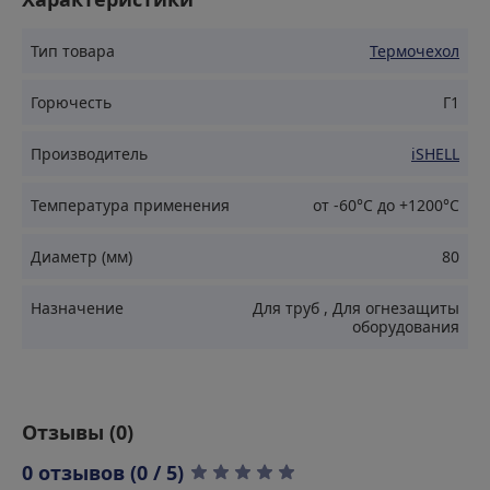
Применение
Тип товара
Термочехол
Горючесть
Г1
Изоляция промышленных трубопроводов
Производитель
iSHELL
Защита теплообменников
Обеспечение энергоэффективности оборудования на
Температура применения
от -60°С до +1200°С
производстве
Диаметр (мм)
80
Изоляция оборудования в условиях высоких
температур
Назначение
Для труб
,
Для огнезащиты
Теплоизоляция запорной и регулирующей арматуры
оборудования
Преимущества
Отзывы (
0
)
Высокая степень тепловой изоляции
0 отзывов (0 / 5)
Съемная конструкция для легкого монтажа и