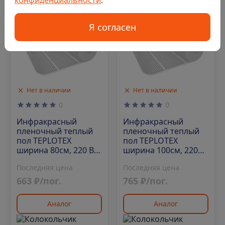
Код: 00-00024384
Код: 00-00019164
Я согласен
Нет в наличии
Нет в наличии
0
0
Инфракрасный
Инфракрасный
пленочный теплый
пленочный теплый
пол TEPLOTEX
пол TEPLOTEX
ширина 80см, 220 Вт/
ширина 100см, 220
м2 (100 м/рул)
Вт/м2 (100 м/рул)
Последняя цена
Последняя цена
663 ₽/пог.
765 ₽/пог.
Аналог
Аналог