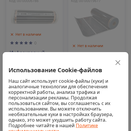
Код: 00-00006786
Код: 00-00019677
Нет в наличии
0
Нет в наличии
Инфракрасный
0
пленочный теплый
пол QTerm, ширина
Инфракрасный
Использование Cookie-файлов
50см, 220 Вт/м2 (140
пленочный теплый
м/рул)
пол TEPLOTEX
Последняя цена
ширина 50см, 220 Вт/
Наш сайт использует cookie-файлы (куки) и
м2 (150 м/рул)
аналогичные технологии для обеспечения
510 ₽/пог.
Последняя цена
корректной работы, анализа трафика и
персонализации рекламы. Продолжая
510 ₽/пог.
Аналог
пользоваться сайтом, вы соглашаетесь с их
использованием. Вы можете отключить
Аналог
необязательные куки в настройках браузера,
однако, это может ухудшить работу сайта.
Подробнее читайте в нашей
Политике
конфиденциальности
.