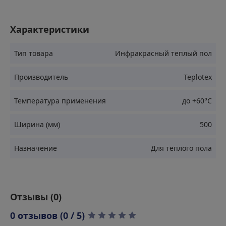
без потери энергии. Высокая эффективность и
простота монтажа делают этот теплый пол
идеальным выбором для любого помещения.
Характеристики
Применение
Тип товара
Инфракрасный теплый пол
Производитель
Teplotex
Жилые комнаты
Температура применения
до +60°С
Кухни
Ванные комнаты
Ширина (мм)
500
Балконы и лоджии
Назначение
Для теплого пола
Офисные помещения
Торговые залы
Складские помещения
Отзывы (
0
)
Преимущества
0 отзывов (0 / 5)