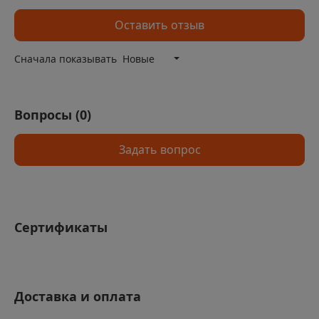
Оставить отзыв
Минимальная толщина позволяет уложить систему
без значительного увеличения уровня пола
Сначала показывать
Новые
Быстрый монтаж без специальных навыков
Долговечность и надежность эксплуатации
Вопросы (
0
)
Равномерный прогрев поверхности
Экологическая безопасность использования
Задать вопрос
Возможность регулировки температуры
Защита от возникновения конденсата
Сертификаты
Доставка и оплата