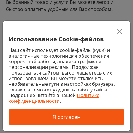
Выбранный товар и услуги Вы можете легко и
быстро оплатить удобным для Вас способом.
Способы оплаты
Использование Cookie-файлов
Наличными водителю-экспедитору. При получении
заказа (за исключением заказов с товарами,
Наш сайт использует cookie-файлы (куки) и
требующими услуг колеровки, распила или резки)
аналогичные технологии для обеспечения
Банковской картой водителю-экспедитору. При
корректной работы, анализа трафика и
получении заказа (за исключением заказов с
персонализации рекламы. Продолжая
товарами, требующими услуг колеровки, распила или
пользоваться сайтом, вы соглашаетесь с их
резки)
использованием. Вы можете отключить
необязательные куки в настройках браузера,
Наличными или банковской картой в магазине. При
однако, это может ухудшить работу сайта.
получении заказа (за исключением заказов с
Подробнее читайте в нашей
Политике
товарами, требующими услуг колеровки, распила или
резки)
конфиденциальности
.
Банковской картой на сайте
Я согласен
Безналичный расчет