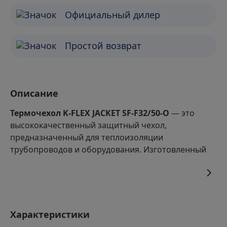
Официальный дилер
Простой возврат
Описание
Термочехол K-FLEX JACKET SF-F32/50-O
— это
высококачественный защитный чехол,
предназначенный для теплоизоляции
трубопроводов и оборудования. Изготовленный
из специализированного материала K-FLEX,
данный термочехол обеспечивает эффективную
защиту от тепловых потерь, влаги и механических
повреждений. Идеально подходит для
использования в системах отопления,
Характеристики
водоснабжения и вентиляции, особенно в