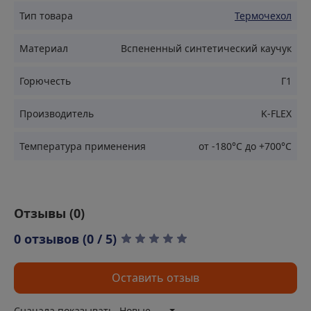
условиях повышенной влажности и агрессивной
Тип товара
Термочехол
среды.
Материал
Вспененный синтетический каучук
Применение
Горючесть
Г1
Производитель
K-FLEX
Изоляция трубопроводов в системах отопления и
горячего водоснабжения
Температура применения
от -180°С до +700°С
Защита вентиляционных и кондиционирующих
систем
Использование в промышленных и жилых объектах
Теплоизоляция оборудования и машин
Отзывы (
0
)
Применение в условиях повышенной влажности и
0 отзывов (0 / 5)
экстремальных температур
Преимущества
Оставить отзыв
Сначала показывать
Новые