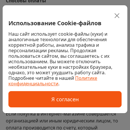
Способы оплаты
Наличными водителю-экспедитору. При получении
заказа (за исключением заказов с товарами,
Использование Cookie-файлов
требующими услуг колеровки, распила или резки)
Наш сайт использует cookie-файлы (куки) и
Банковской картой водителю-экспедитору. При
аналогичные технологии для обеспечения
получении заказа (за исключением заказов с
корректной работы, анализа трафика и
товарами, требующими услуг колеровки, распила или
резки)
персонализации рекламы. Продолжая
пользоваться сайтом, вы соглашаетесь с их
Наличными или банковской картой в магазине. При
использованием. Вы можете отключить
получении заказа (за исключением заказов с
необязательные куки в настройках браузера,
товарами, требующими услуг колеровки, распила или
однако, это может ухудшить работу сайта.
резки)
Подробнее читайте в нашей
Политике
конфиденциальности
.
Банковской картой на сайте
Безналичный расчет
Я согласен
Если покупка в интернет-магазине совершается
организацией или иным юридическим лицом, то
оплата производится по счету, который