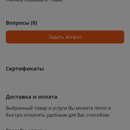
Эффективная теплоизоляция для снижения тепловых
потерь
Вопросы (
0
)
Устойчивость к влаге и агрессивным химическим
веществам
Задать вопрос
Прочность и надежность в эксплуатации
Легкость и удобство монтажа
Долговечность — срок службы более 50 лет
Универсальность применения в различных отраслях
Сертификаты
и условиях
Доставка и оплата
Выбранный товар и услуги Вы можете легко и
быстро оплатить удобным для Вас способом.