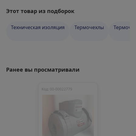
Этот товар из подборок
Техническая изоляция
Термочехлы
Термочех
Ранее вы просматривали
Код: 00-00022779